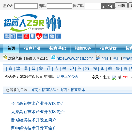
用户名
密码
验证码
首页
招商前沿
招商基础
招商实务
招商站群
招
欢迎光临
【招商人@ZSR】
https://www.cnzsr.com/
登陆
|
注册
|
控制
|
京
|
津
|
冀
|
晋
|
蒙
|
辽
|
吉
|
黑
|
沪
|
苏
|
浙
|
皖
|
闽
|
赣
|
鲁
|
豫
|
今天是：
2026年8月6日 星期四 |
历史上的今天
您当前的位置：
首页
>
招商站群
>
山西
>
招商载体
长治高新技术产业开发区简介
太原高新技术产业开发区简介
晋城经济技术开发区简介
晋中经济技术开发区简介