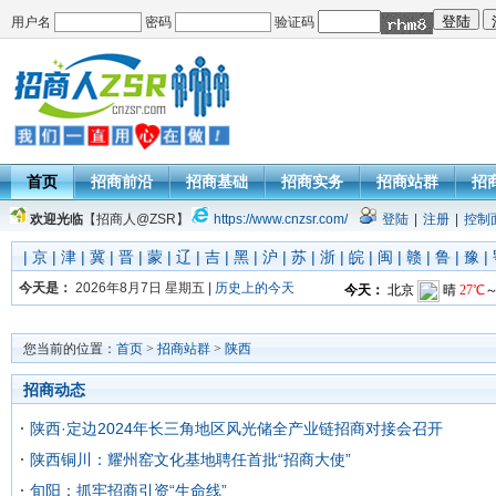
用户名
密码
验证码
首页
招商前沿
招商基础
招商实务
招商站群
招
欢迎光临
【招商人@ZSR】
https://www.cnzsr.com/
登陆
|
注册
|
控制
|
京
|
津
|
冀
|
晋
|
蒙
|
辽
|
吉
|
黑
|
沪
|
苏
|
浙
|
皖
|
闽
|
赣
|
鲁
|
豫
|
今天是：
2026年8月7日 星期五 |
历史上的今天
您当前的位置：
首页
>
招商站群
>
陕西
招商动态
陕西·定边2024年长三角地区风光储全产业链招商对接会召开
陕西铜川：耀州窑文化基地聘任首批“招商大使”
旬阳：抓牢招商引资“生命线”