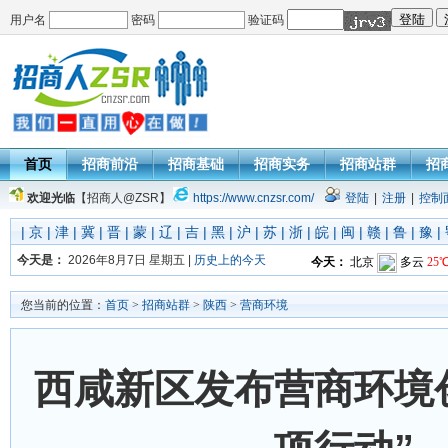
用户名
密码
验证码
首页
招商前沿
招商基础
招商实务
招商站群
招
欢迎光临
【招商人@ZSR】
https://www.cnzsr.com/
登陆
|
注册
|
控制
|
京
|
津
|
冀
|
晋
|
蒙
|
辽
|
吉
|
黑
|
沪
|
苏
|
浙
|
皖
|
闽
|
赣
|
鲁
|
豫
|
今天是：
2026年8月7日 星期五 |
历史上的今天
您当前的位置：
首页
>
招商站群
>
陕西
>
营商环境
西咸新区发布营商环境