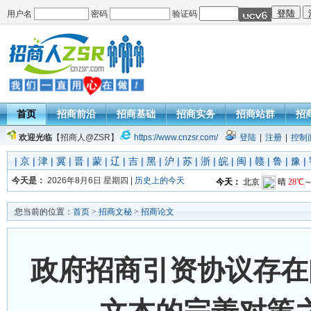
用户名
密码
验证码
首页
招商前沿
招商基础
招商实务
招商站群
招
欢迎光临
【招商人@ZSR】
https://www.cnzsr.com/
登陆
|
注册
|
控制
|
京
|
津
|
冀
|
晋
|
蒙
|
辽
|
吉
|
黑
|
沪
|
苏
|
浙
|
皖
|
闽
|
赣
|
鲁
|
豫
|
今天是：
2026年8月6日 星期四 |
历史上的今天
您当前的位置：
首页
>
招商文秘
>
招商论文
政府招商引资协议存在