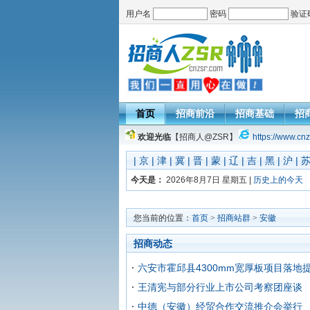
用户名
密码
验证
首页
招商前沿
招商基础
招
欢迎光临
【招商人@ZSR】
https://www.cnz
|
京
|
津
|
冀
|
晋
|
蒙
|
辽
|
吉
|
黑
|
沪
|
今天是：
2026年8月7日 星期五 |
历史上的今天
您当前的位置：
首页
>
招商站群
>
安徽
招商动态
六安市霍邱县4300mm宽厚板项目落地
王清宪与部分行业上市公司考察团座谈
中德（安徽）经贸合作交流推介会举行