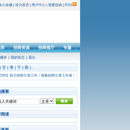
加入收藏
|
设为首页
|
用户中心
|
我要投稿
|
RSS
图库
招商资源
招商视厅
专题
藏夹
|
我的状态
|
退出
|
甘
|
青
|
宁
|
新
|
..
ZSR】助力招商引资工作！致敬招商引资工作者！
内搜索
荐阅读
后更新