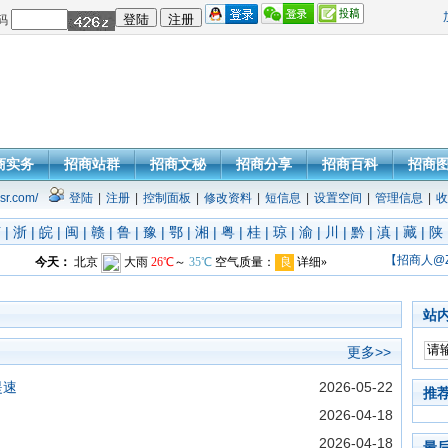
码
商实务
招商站群
招商文秘
招商分享
招商百科
招商
sr.com/
登陆
|
注册
|
控制面板
|
修改资料
|
短信息
|
设置空间
|
管理信息
|
收
苏
|
浙
|
皖
|
闽
|
赣
|
鲁
|
豫
|
鄂
|
湘
|
粤
|
桂
|
琼
|
渝
|
川
|
黔
|
滇
|
藏
|
陕
【招商人@
站
更多>>
提速
2026-05-22
推
2026-04-18
2026-04-18
最