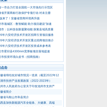
省一市合力打造全国统一大市场先行示范区
徽省开展商标行政保护专项行动 对未注册
.0版来了！安徽省营商环境再升级
州市谯城区：数智赋能 助力项目建设“加速
德市：以科技创新凝聚动能 探索县域高质量
026年六安经济技术开发区招商引资项目服务
026年六安经济技术开发区重点招商项目推介
026年六安经济技术开发区投资成本参考表
安市霍邱县4300mm宽厚板项目落地提速
安市投资环境白皮书（招商指南）
门点击
徽省缔结友好城市情况一览表（截至2022年12
湖市扶持产业发展政策（2022-2023年）
池州市人民政府办公室关于印发池州市支持产
安徽省简介
安徽省马鞍山市和县简介
肥西县加快新能源汽车全链条、大健康、高端