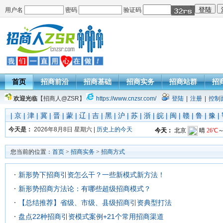
用户名
密码
验证码
首页
招商前沿
招商基础
招商实务
招商站群
招
欢迎光临
【招商人@ZSR】
https://www.cnzsr.com/
登陆
|
注册
|
控制
|
京
|
津
|
冀
|
晋
|
蒙
|
辽
|
吉
|
黑
|
沪
|
苏
|
浙
|
皖
|
闽
|
赣
|
鲁
|
豫
|
今天是：
2026年8月8日 星期六 |
历史上的今天
您当前的位置：
首页
>
招商实务
>
招商方式
新形势下招商引资怎么干？一些新模式新方法！
新形势招商方法论：有哪些超级招商模式？
【总结推荐】省级、市级、县级招商引资典型打法
盘点22种招商引资模式案例+21个常用招商渠道