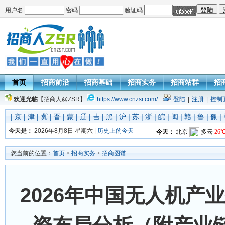
用户名
密码
验证码
首页
招商前沿
招商基础
招商实务
招商站群
招
欢迎光临
【招商人@ZSR】
https://www.cnzsr.com/
登陆
|
注册
|
控制
|
京
|
津
|
冀
|
晋
|
蒙
|
辽
|
吉
|
黑
|
沪
|
苏
|
浙
|
皖
|
闽
|
赣
|
鲁
|
豫
|
今天是：
2026年8月8日 星期六 |
历史上的今天
您当前的位置：
首页
>
招商实务
>
招商图谱
2026年中国无人机产