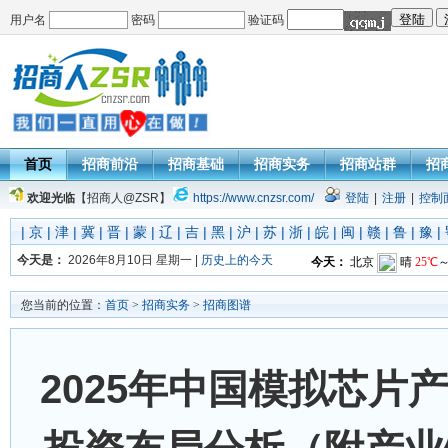
用户名
密码
验证码
首页
招商前沿
招商基础
招商实务
招商站群
招
欢迎光临
【招商人@ZSR】
https://www.cnzsr.com/
登陆
|
注册
|
控制
|
京
|
津
|
冀
|
晋
|
蒙
|
辽
|
吉
|
黑
|
沪
|
苏
|
浙
|
皖
|
闽
|
赣
|
鲁
|
豫
|
今天是：
2026年8月10日 星期一 |
历史上的今天
您当前的位置：
首页
>
招商实务
>
招商图谱
2025年中国模拟芯片