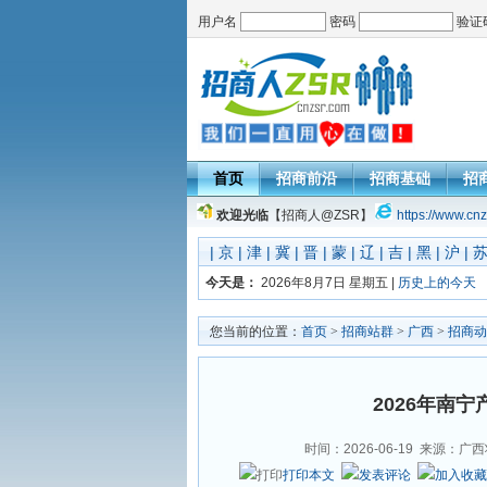
用户名
密码
验证
首页
招商前沿
招商基础
招
欢迎光临
【招商人@ZSR】
https://www.cnz
|
京
|
津
|
冀
|
晋
|
蒙
|
辽
|
吉
|
黑
|
沪
|
今天是：
2026年8月7日 星期五 |
历史上的今天
您当前的位置：
首页
>
招商站群
>
广西
>
招商动
2026年南
时间：2026-06-19
来源：广西
打印本文
发表评论
加入收藏