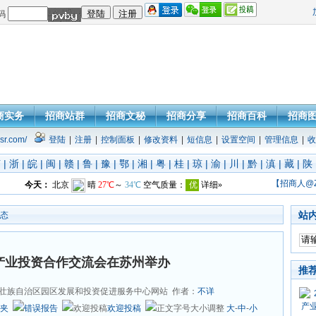
码
商实务
招商站群
招商文秘
招商分享
招商百科
招商
sr.com/
登陆
|
注册
|
控制面板
|
修改资料
|
短信息
|
设置空间
|
管理信息
|
收
苏
|
浙
|
皖
|
闽
|
赣
|
鲁
|
豫
|
鄂
|
湘
|
粤
|
桂
|
琼
|
渝
|
川
|
黔
|
滇
|
藏
|
陕
【招商人@
站
态
宁产业投资合作交流会在苏州举办
推
壮族自治区园区发展和投资促进服务中心网站 作者：
不详
夹
错误报告
欢迎投稿
大
-
中
-
小