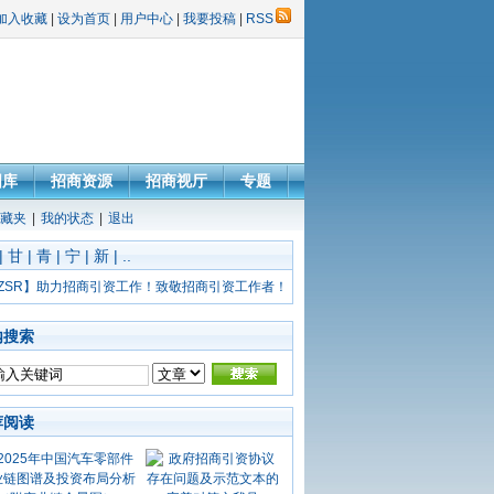
加入收藏
|
设为首页
|
用户中心
|
我要投稿
|
RSS
图库
招商资源
招商视厅
专题
藏夹
|
我的状态
|
退出
|
甘
|
青
|
宁
|
新
|
..
ZSR】助力招商引资工作！致敬招商引资工作者！
内搜索
荐阅读