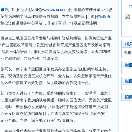
2
州举办
] 由 [招商人@ZSR(
www.cnzsr.com
)]小编精心整理分享，供您
能为您的学习工作提供有益帮助！本文所属栏目 [广西]-[
招商动
和投资促进服务中心网站]，作者 [
不详
]，转载请记得注明！
鉴先进地区园区改革发展与招商引资成熟经验，拓宽跨区域产业
相
市产业园区改革发展办公室)借赴苏州开展产业园区改革发展与招商
战训一体”的作用，推动学习教育深度融入实战历练，举办2026年
无相
企业共叙情谊、共商合作、共谋发展。
栏
局长，南宁市产业园区改革发展办公室副主任(兼)闭耕毓主持。
发言、现场互动交流三大核心环节，全方位、多角度展示南宁产业优
栏
角地区政企搭建了高效对接、深度联动的合作交流平台。
门负责人进行了全方位、系统性的投资推介，干货满满、诚意十
招
势，重点解读南宁叠加的战略机遇、独特的区位优势、完善的产业配
局。同时，聚焦核心发展动能，详细介绍平陆运河经济带产业规划、
介开发区重点优质招商项目，并通过真实的“基金+项目”融合案
会企业全面、立体、深入地了解南宁投资价值。
参会企业代表结合行业发展趋势与企业战略布局，分享了对南宁