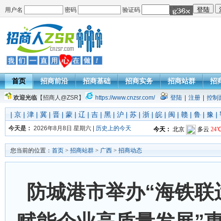
用户名
密码
验证码
首页
招商前沿
招商基础
招商实务
招商站群
招
欢迎光临
【招商人@ZSR】
https://www.cnzsr.com/
登陆
|
注册
|
控制
|
京
|
津
|
冀
|
晋
|
蒙
|
辽
|
吉
|
黑
|
沪
|
苏
|
浙
|
皖
|
闽
|
赣
|
鲁
|
豫
|
今天是：
2026年8月8日 星期六 |
历史上的今天
您当前的位置：
首页
>
招商站群
>
广西
>
招商动态
防城港市举办“海铁联