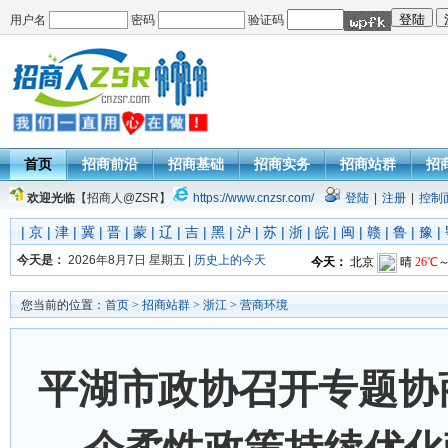
用户名
密码
验证码
首页
招商前沿
招商基础
招商实务
招商站群
招
欢迎光临
【招商人@ZSR】
https://www.cnzsr.com/
登陆
|
注册
|
控制
|
京
|
津
|
冀
|
晋
|
蒙
|
辽
|
吉
|
黑
|
沪
|
苏
|
浙
|
皖
|
闽
|
赣
|
鲁
|
豫
|
今天是：
2026年8月7日 星期五 |
历史上的今天
您当前的位置：
首页
>
招商站群
>
浙江
>
营商环境
平湖市政协召开专题协