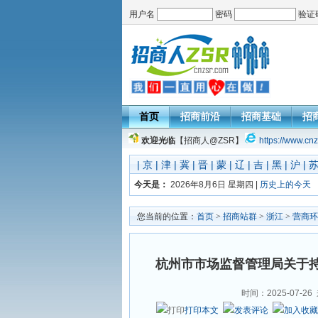
用户名
密码
验证
首页
招商前沿
招商基础
招
欢迎光临
【招商人@ZSR】
https://www.cnz
|
京
|
津
|
冀
|
晋
|
蒙
|
辽
|
吉
|
黑
|
沪
|
今天是：
2026年8月6日 星期四 |
历史上的今天
您当前的位置：
首页
>
招商站群
>
浙江
>
营商环
杭州市市场监督管理局关于
时间：2025-07-26
打印本文
发表评论
加入收藏