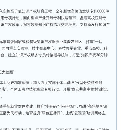
实施高价值知识产权培育工程，全年新增高价值发明专利8000件
运用专项行动，面向重点产业开展专利快速预审，盘活高校院所专
知识产权改革，探索数据知识产权跨境交易场景。支持新发行知识产
标准建设国家级和省级知识产权服务业集聚发展区，打造“一站
，面向重点实验室、技术创新中心、科技领军企业、重点高校、科
台，建立知识产权服务专员对接指导机制，打造“知识产权30分钟
大差距”
体工商户精准帮扶，加大力度实施个体工商户“分型分类精准帮
帮小店”、个体工商户技能富业专项行动。开展“食安共富幸福村”建设、
展。
新就业群体党建，推广“小哥码”“小哥驿站”，拓展“亮码即享”新
直播为民行动，培育提升“绿色直播间”，上线“云课堂”培训网络主