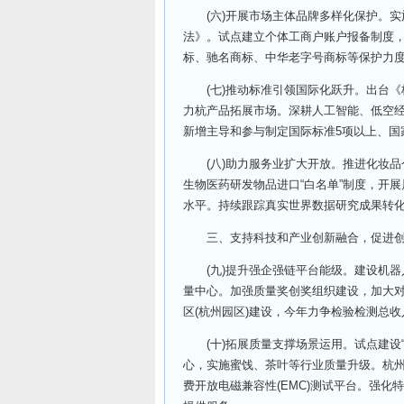
(六)开展市场主体品牌多样化保护。实
法》。试点建立个体工商户账户报备制度
标、驰名商标、中华老字号商标等保护力
(七)推动标准引领国际化跃升。出台《杭
力杭产品拓展市场。深耕人工智能、低空
新增主导和参与制定国际标准5项以上、国家
(八)助力服务业扩大开放。推进化妆品
生物医药研发物品进口“白名单”制度，开
水平。持续跟踪真实世界数据研究成果转
三、支持科技和产业创新融合，促进创
(九)提升强企强链平台能级。建设机器
量中心。加强质量奖创奖组织建设，加大
区(杭州园区)建设，今年力争检验检测总收
(十)拓展质量支撑场景运用。试点建设“
心，实施蜜饯、茶叶等行业质量升级。杭
费开放电磁兼容性(EMC)测试平台。强化