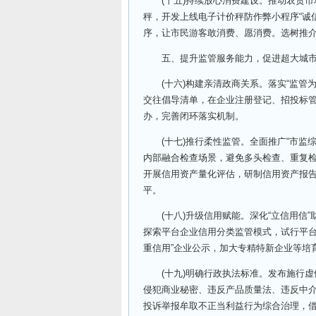
(十五)持续放心消费建设。推动农贸市场
秤，开发上线电子计价秤防作弊小程序“诚
序，让市民游客敢消费、愿消费。选树推介特
五、提升监管服务能力，促进超大城市
(十六)构建亲清政商关系。落实“监管为
交往倡导清单，在企业注册登记、招投标管
办，完善闭环落实机制。
(十七)推行柔性监管。全面推广“市监综
内部融合检查场景，避免多头检查、重复
开展信用资产量化评估，研制信用资产报告
平。
(十八)升级信用赋能。深化“立信用信”
探索平台企业信用分类监管模式，试行平台企
重信用”企业公示，加大专精特新企业等培育
(十九)明确行政执法标准。发布施行虚
侵犯商业秘密、违反产品质量法、违反中
投诉举报牟取不正当利益行为综合治理，