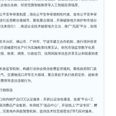
逐步推出名称、经营范围智能推荐等人工智能应用场景。
公平竞争审查制度，强化公平竞争审查刚性约束。发布公平竞争审
会进行反垄断合规辅导。聚焦重点领域，开展破除地方保护和市场分
法务指引》，推进企业技术秘密地方立法，推广“无疏”平台，加强
京丰台区、佛山市、广州市、宁波市建立合作机制，推行境外投资
医疗器械委托生产行为实施检查结果互认。依托市场监管数字化系
年报、检查、调查、行政处罚、信用风险等信息共享互认和线索协查
长效监管机制，构建行业协会商业收费监管规则。聚焦政府部门及
电气、交通物流口岸等五大领域，重点查处不执行政府定价、超标准
嫁费用等违法违规行为。
行稳致远
转内销产品CCC认证服务，开辟认证绿色通道。发展“平台+工
亿级消费品产业集群。布局线下“选品中心”，开设线上“产业专区”，孵
，完善海外风险预警机制，提供技术性贸易壁垒(TBT)应对服务。