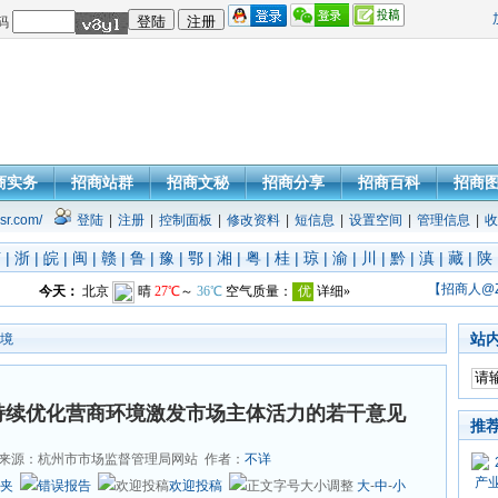
码
商实务
招商站群
招商文秘
招商分享
招商百科
招商
sr.com/
登陆
|
注册
|
控制面板
|
修改资料
|
短信息
|
设置空间
|
管理信息
|
收
苏
|
浙
|
皖
|
闽
|
赣
|
鲁
|
豫
|
鄂
|
湘
|
粤
|
桂
|
琼
|
渝
|
川
|
黔
|
滇
|
藏
|
陕
【招商人@
站
境
持续优化营商环境激发市场主体活力的若干意见
推
来源：杭州市市场监督管理局网站 作者：
不详
夹
错误报告
欢迎投稿
大
-
中
-
小