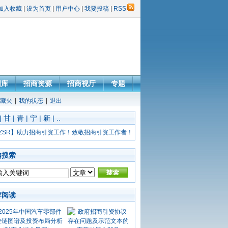
加入收藏
|
设为首页
|
用户中心
|
我要投稿
|
RSS
图库
招商资源
招商视厅
专题
藏夹
|
我的状态
|
退出
|
甘
|
青
|
宁
|
新
|
..
ZSR】助力招商引资工作！致敬招商引资工作者！
内搜索
荐阅读