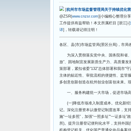
[
杭州市市场监督管理局关于持续优化营
@ZSR(
www.cnzsr.com
)]小编精心整理
工作提供有益帮助！本文所属栏目 [浙江]-[
详
]，转载请记得注明！
各区、县(市)市场监管局(景区分局)，市
为深入贯彻落实党中央、国务院和省、市
放”、因地制宜发展新质生产力、高质量发
策部署，紧扣省委“132”总体部署和我市
主体的贴近性、审批流程的便捷性、监管
多创意创新创造在杭州创业创富创未来。
一、服务构建统一大市场，促进市场高
(一)降低市场准入制度成本。优化新经
记。深化注册资本认缴登记制度改革，支持
施“一址多照”，加强“一照多址”“一证多
所)。提升注册登记便利化水平，支持外国
机构登记机关，优化国产普通化妆品备案