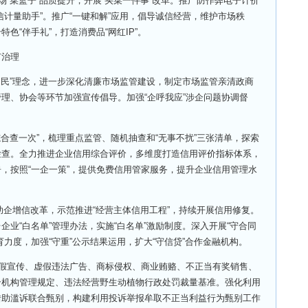
“菜篮子”品质提升，开展“买菜一件事”改革。推广防作弊电子计价
信计量助手”。推广“一键和解”应用，倡导诚信经营，维护市场秩
色“伴手礼”，打造消费品“网红IP”。
治理
民”理念，进一步深化清廉市场监管建设，制定市场监管亲清政商
理、协会等环节加强宣传倡导。加强“企呼我应”涉企问题协调督
合查一次”，梳理重点监管、随机抽查和“无事不扰”三张清单，探索
检查。全力推进企业信用综合评价，多维度打造信用评价指标体系，
，按照“一企一策”，提供免费信用管家服务，提升企业信用管理水
助企增信改革，示范推进“经营主体信用工程”，持续开展信用修复。
业“白名单”管理办法，实施“白名单”激励制度。深入开展“守合同
力度，加强“守重”公示结果运用，扩大“守信贷”合作金融机构。
假宣传、虚假违法广告、商标侵权、商业贿赂、不正当有奖销售、
介机构管理规定、违法经营野生动植物行政处罚裁量基准。强化利用
借助滥诉联合甄别，构建利用投诉举报牟取不正当利益行为甄别工作