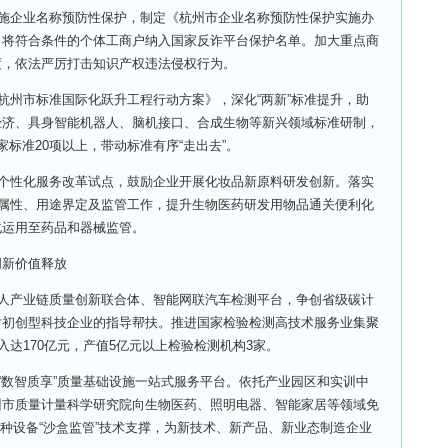
施企业名称预防性保护，制定《杭州市企业名称预防性保护实施办
，将符合条件的个体工商户纳入国家反诈平台保护名单。加大重点商
度，依法严厉打击知识产权违法侵权行为。
州市标准国际化跃升工程行动方案》，深化“两新”标准提升，助
经济、具身智能机器人、脑机接口、合成生物等新兴领域标准研制，
标准20项以上，带动标准有序“走出去”。
个性化服务改革试点，鼓励企业开展化妆品新原料研发创新。落实
展属性、用途界定及监管工作，提升生物医药研发用物品通关便利化
化运用至药品和器械监管。
新价值释放
人产业链质量创新联合体、智能网联汽车检测平台，争创省级碳计
对初创型科技企业的指导帮扶。推进国家检验检测高技术服务业集聚
入达170亿元，产值5亿元以上检验检测机构3家。
数智质享”质量基础设施一站式服务平台。依托产业园区和实训中
州市质量计量科学研究院向生物医药、照明电器、智能家居等领域免
特种设备“沙盒监管”技术支撑，为新技术、新产品、新业态制造企业