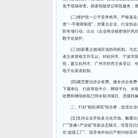
免予现场审查。探索智能登记审批服务，
(二)维护统一公平竞争秩序。严格落实
查“一手册两制度”，对重点企业、行业协
割专项行动。出台《企业商业秘密保护风控
数字化保护。
(三)创新重点领域区域协同机制。与北
者主体资格文件互认。对杭州市、宁波市
统，建立杭州市、广州市经营主体登记、
电子化渠道机制。
(四)规范整治涉企收费。健全涉企收费
下属单位、行政审批中介、网络平台、水
收费和继续收取已明令取消项目、违规转
二、打好“稳拓调优”组合拳，促进企业
(五)支持企业开拓多元化市场。畅通出口
厂”“直播+产业链”等新业态模式，培育百
化“超级工厂”。指导海外知识产权纠纷应对