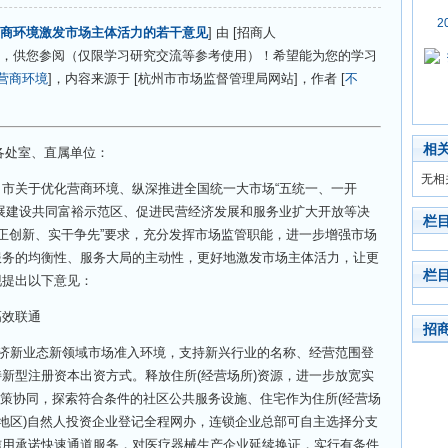
2
商环境激发市场主体活力的若干意见
] 由 [招商人
分享，供您参阅（仅限学习研究交流等参考使用）！希望能为您的学习
营商环境
]，内容来源于 [杭州市市场监督管理局网站]，作者 [
不
相
局各处室、直属单位：
无相
关于优化营商环境、纵深推进全国统一大市场“五统一、一开
展建设共同富裕示范区、促进民营经济发展和服务业扩大开放等决
栏
“守正创新、实干争先”要求，充分发挥市场监管职能，进一步增强市场
服务的均衡性、服务大局的主动性，更好地激发市场主体活力，让更
栏
现提出以下意见：
效联通
招
济新业态新领域市场准入环境，支持新兴行业的名称、经营范围登
新型注册资本出资方式。释放住所(经营场所)资源，进一步放宽实
址”政策协同，探索符合条件的社区公共服务设施、住宅作为住所(经营场
(地区)自然人投资企业登记全程网办，连锁企业总部可自主选择分支
信用承诺快速通道服务，对医疗器械生产企业延续换证，实行有条件