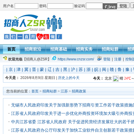
用户名
密码
验证码
首页
招商前沿
招商基础
招商实务
招商站群
招
欢迎光临
【招商人@ZSR】
https://www.cnzsr.com/
登陆
|
注册
|
控制
|
京
|
津
|
冀
|
晋
|
蒙
|
辽
|
吉
|
黑
|
沪
|
苏
|
浙
|
皖
|
闽
|
赣
|
鲁
|
豫
|
今天是：
2026年8月9日 星期日 |
历史上的今天
您当前的位置：
首页
>
招商站群
>
江苏
>
招商政策
无锡市人民政府印发关于加强新形势下招商引资工作若干政策措施
江苏省人民政府印发关于进一步优化外商投资环境加大吸引外商投
中共江苏省委 江苏省人民政府 关于促进民营经济发展壮大的若干
江苏省人民政府办公厅印发关于加快工业软件自主创新若干政策措