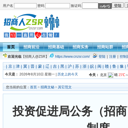
用户名
密码
验证码
首页
招商前沿
招商基础
招商实务
招商站群
招
欢迎光临
【招商人@ZSR】
https://www.cnzsr.com/
登陆
|
注册
|
控制
|
京
|
津
|
冀
|
晋
|
蒙
|
辽
|
吉
|
黑
|
沪
|
苏
|
浙
|
皖
|
闽
|
赣
|
鲁
|
豫
|
今天是：
2026年8月10日 星期一 |
历史上的今天
您当前的位置：
首页
>
招商文秘
>
其它范文
投资促进局公务（招商