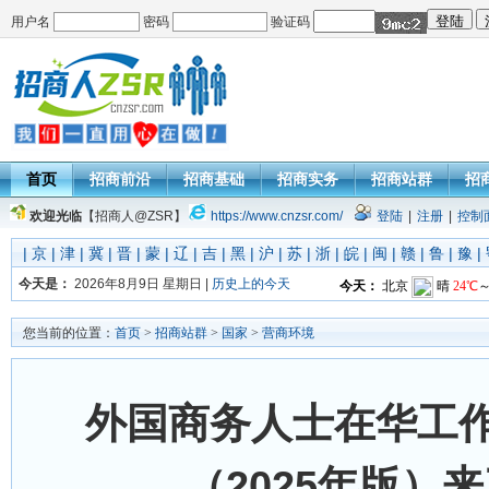
用户名
密码
验证码
首页
招商前沿
招商基础
招商实务
招商站群
招
欢迎光临
【招商人@ZSR】
https://www.cnzsr.com/
登陆
|
注册
|
控制
|
京
|
津
|
冀
|
晋
|
蒙
|
辽
|
吉
|
黑
|
沪
|
苏
|
浙
|
皖
|
闽
|
赣
|
鲁
|
豫
|
今天是：
2026年8月9日 星期日 |
历史上的今天
您当前的位置：
首页
>
招商站群
>
国家
>
营商环境
外国商务人士在华工
（2025年版）