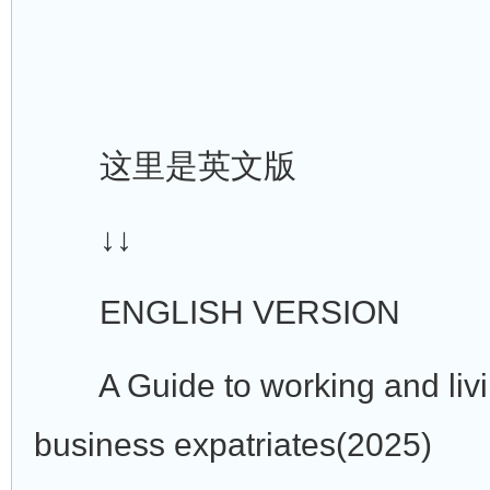
这里是英文版
↓↓
ENGLISH VERSION
A Guide to working and livin
business expatriates(2025)