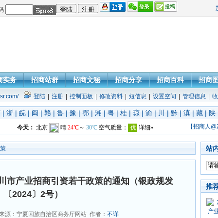
码
商实务
招商站群
招商文秘
招商分享
招商百科
招商
sr.com/
登陆
|
注册
|
控制面板
|
修改资料
|
短信息
|
设置空间
|
管理信息
|
收
苏
|
浙
|
皖
|
闽
|
赣
|
鲁
|
豫
|
鄂
|
湘
|
粤
|
桂
|
琼
|
渝
|
川
|
黔
|
滇
|
藏
|
陕
【招商人@
站
策
川市产业招商引资若干政策的通知（银政规发
推
〔2024〕2号）
来源：宁夏回族自治区商务厅网站 作者：
不详