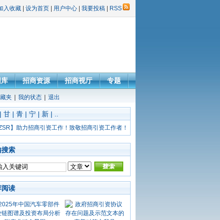
加入收藏
|
设为首页
|
用户中心
|
我要投稿
|
RSS
图库
招商资源
招商视厅
专题
藏夹
|
我的状态
|
退出
|
甘
|
青
|
宁
|
新
|
..
ZSR】助力招商引资工作！致敬招商引资工作者！
内搜索
荐阅读