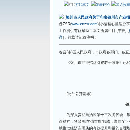
打印本文
发表评论
加入收藏
[
银川市人民政府关于印发银川市产业招商
@ZSR(
www.cnzsr.com
)]小编精心整理
工作提供有益帮助！本文所属栏目 [宁夏]-[
详
]，转载请记得注明！
各县(市)区人民政府，市政府各部门、各直
《银川市产业招商引资若干政策》已经
(此件公开发布)
银
为深入贯彻自治区第十三次党代会、银川
议精神，紧紧围绕“强首府”战略，聚焦“产
续推动经济实现质的有效提升和量的合理