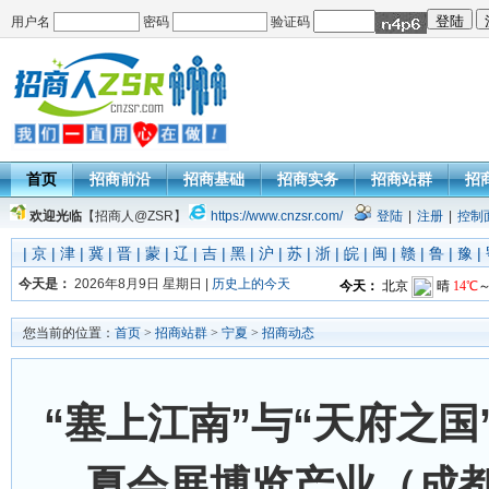
用户名
密码
验证码
首页
招商前沿
招商基础
招商实务
招商站群
招
欢迎光临
【招商人@ZSR】
https://www.cnzsr.com/
登陆
|
注册
|
控制
|
京
|
津
|
冀
|
晋
|
蒙
|
辽
|
吉
|
黑
|
沪
|
苏
|
浙
|
皖
|
闽
|
赣
|
鲁
|
豫
|
今天是：
2026年8月9日 星期日 |
历史上的今天
您当前的位置：
首页
>
招商站群
>
宁夏
>
招商动态
“塞上江南”与“天府之国
夏会展博览产业（成