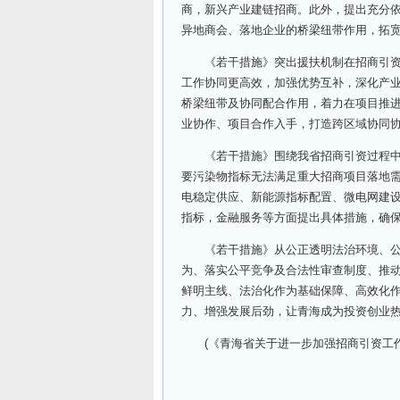
商，新兴产业建链招商。此外，提出充分依
异地商会、落地企业的桥梁纽带作用，拓
《若干措施》突出援扶机制在招商引资中
工作协同更高效，加强优势互补，深化产
桥梁纽带及协同配合作用，着力在项目推
业协作、项目合作入手，打造跨区域协同
《若干措施》围绕我省招商引资过程中，
要污染物指标无法满足重大招商项目落地
电稳定供应、新能源指标配置、微电网建
指标，金融服务等方面提出具体措施，确
《若干措施》从公正透明法治环境、公平
为、落实公平竞争及合法性审查制度、推
鲜明主线、法治化作为基础保障、高效化
力、增强发展后劲，让青海成为投资创业
(《青海省关于进一步加强招商引资工作