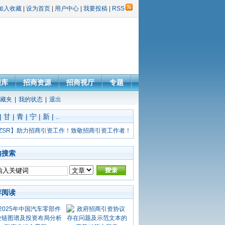
加入收藏
|
设为首页
|
用户中心
|
我要投稿
|
RSS
图库
招商资源
招商视厅
专题
藏夹
|
我的状态
|
退出
|
甘
|
青
|
宁
|
新
|
..
ZSR】助力招商引资工作！致敬招商引资工作者！
内搜索
荐阅读