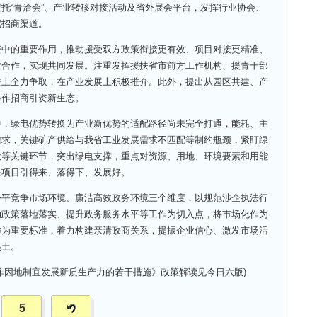
托“青洽会”、产业转移对接活动及省外展会平台，发挥行业协会、
宽招商渠道。
的重要作用，推动援受双方政策衔接更有效、项目对接更精准、
业合作，实现共同发展。注重发挥援扶省市前方工作机构、援青干部
进上全力争取，在产业发展上积极推介。此外，提出从园区共建、产
协作招商引资新生态。
绿电优势转换为产业新优势的适配路径尚未完全打通，能耗、主
需求，关键矿产供给与我省工业发展需求不匹配等制约瓶颈，紧盯绿
设等关键环节，突出绿电支撑，重点对资源、用地、环境要素和用能
保项目引得来、落得下、发展好。
竞争市场环境、廉洁高效政务环境三个维度，以规范涉企执法行
动政策落地落实、提升政务服务水平等工作为切入点，将市场化作为
作为重要标准，着力构建亲清政商关系，提振企业信心、激发市场活
热土。
因地制宜发展新质生产力的若干措施》政策解读见今日六版)
5