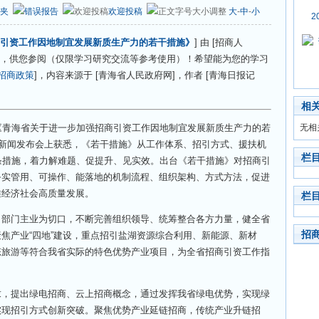
夹
错误报告
欢迎投稿
大
-
中
-
小
2
引资工作因地制宜发展新质生产力的若干措施》
] 由 [招商人
分享，供您参阅（仅限学习研究交流等参考使用）！希望能为您的学习
招商政策
]，内容来源于 [青海省人民政府网]，作者 [青海日报记
相
青海省关于进一步加强招商引资工作因地制宜发展新质生产力的若
无相
读新闻发布会上获悉，《若干措施》从工作体系、招引方式、援扶机
栏
条措施，着力解难题、促提升、见实效。出台《若干措施》对招商引
务实管用、可操作、能落地的机制流程、组织架构、方式方法，促进
推经济社会高质量发展。
栏
门主业为切口，不断完善组织领导、统筹整合各方力量，健全省
招
焦产业“四地”建设，重点招引盐湖资源综合利用、新能源、新材
态旅游等符合我省实际的特色优势产业项目，为全省招商引资工作指
提出绿电招商、云上招商概念，通过发挥我省绿电优势，实现绿
实现招引方式创新突破。聚焦优势产业延链招商，传统产业升链招