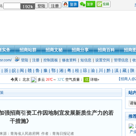
码
商实务
招商站群
招商文秘
招商分享
招商百科
招商
sr.com/
登陆
|
注册
|
控制面板
|
修改资料
|
短信息
|
设置空间
|
管理信息
|
收
苏
|
浙
|
皖
|
闽
|
赣
|
鲁
|
豫
|
鄂
|
湘
|
粤
|
桂
|
琼
|
渝
|
川
|
黔
|
滇
|
藏
|
陕
【招商人@
站
策
加强招商引资工作因地制宜发展新质生产力的若
推
干措施》
来源：青海省人民政府网 作者：青海日报记者