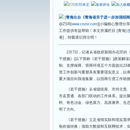
打印本文
发表评论
加入收藏
[
青海出台《青海省关于进一步加强招商
@ZSR(
www.cnzsr.com
)]小编精心整理
工作提供有益帮助！本文所属栏目 [青海]-[
者]，转载请记得注明！
2月7日，记者从省政府新闻办召开的《
干措施》(以下简称《若干措施》)政策解
制、支撑保障、营商环境五个方面提出23
资工作创新与重塑具有重要现实意义，以
重大项目向我省集聚，以招商引资工作助
《若干措施》从省级统筹、市州主责、部
市县贯通、各部门联动的工作体系。提出聚
料、有色冶金、绿色算力、高原康养、生
明了方向。
《若干措施》立足省情实际和现实需求，
电价值转换；借助大数据和互联网技术，