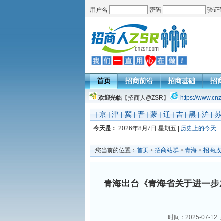
用户名
密码
验证
首页
招商前沿
招商基础
招
欢迎光临
【招商人@ZSR】
https://www.cnz
|
京
|
津
|
冀
|
晋
|
蒙
|
辽
|
吉
|
黑
|
沪
|
今天是：
2026年8月7日 星期五 |
历史上的今天
您当前的位置：
首页
>
招商站群
>
青海
>
招商政
青海出台《青海省关于进一步
时间：2025-07-12