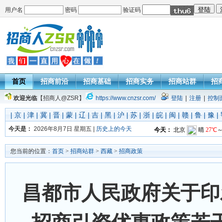
用户名
密码
验证码
首页
招商前沿
招商基础
招商实务
招商站群
招
欢迎光临
【招商人@ZSR】
https://www.cnzsr.com/
登陆
|
注册
|
控制
|
京
|
津
|
冀
|
晋
|
蒙
|
辽
|
吉
|
黑
|
沪
|
苏
|
浙
|
皖
|
闽
|
赣
|
鲁
|
豫
|
今天是：
2026年8月7日 星期五 |
历史上的今天
您当前的位置：
首页
>
招商站群
>
西藏
>
招商政策
昌都市人民政府关于印