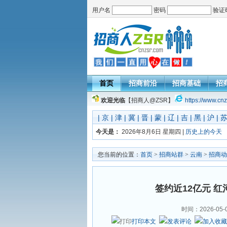
用户名
密码
验证
首页
招商前沿
招商基础
招
欢迎光临
【招商人@ZSR】
https://www.cnz
|
京
|
津
|
冀
|
晋
|
蒙
|
辽
|
吉
|
黑
|
沪
|
今天是：
2026年8月6日 星期四 |
历史上的今天
您当前的位置：
首页
>
招商站群
>
云南
>
招商动
签约近12亿元 
时间：2026-05-
打印本文
发表评论
加入收藏