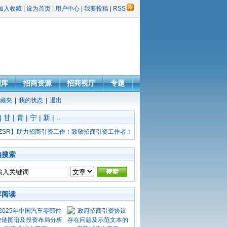
加入收藏
|
设为首页
|
用户中心
|
我要投稿
|
RSS
图库
招商资源
招商视厅
专题
藏夹
|
我的状态
|
退出
|
甘
|
青
|
宁
|
新
|
..
ZSR】助力招商引资工作！致敬招商引资工作者！
内搜索
荐阅读