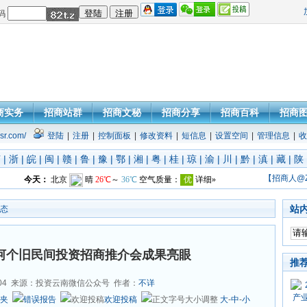
码
商实务
招商站群
招商文秘
招商分享
招商百科
招商
sr.com/
登陆
|
注册
|
控制面板
|
修改资料
|
短信息
|
设置空间
|
管理信息
|
收
苏
|
浙
|
皖
|
闽
|
赣
|
鲁
|
豫
|
鄂
|
湘
|
粤
|
桂
|
琼
|
渝
|
川
|
黔
|
滇
|
藏
|
陕
【招商人@
站
态
红河个旧民间投资招商推介会成果亮眼
推
04
来源：投资云南微信公众号 作者：
不详
夹
错误报告
欢迎投稿
大
-
中
-
小