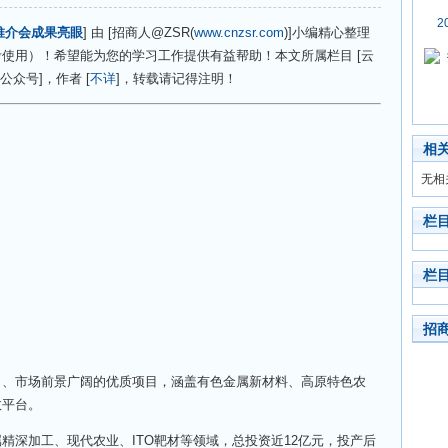
2
推介会成果亮眼
] 由 [招商人@ZSR(
www.cnzsr.com
)]小编精心整理
使用）！希望能为您的学习工作提供有益帮助！本文所属栏目 [云
公众号]，作者 [
不详
]，转载请记得注明！
相
无相
栏
栏
招
市场前景广阔的优质项目，涵盖有色金属新材料、高原特色农
效平台。
深加工、现代农业、ITO靶材等领域，总投资近12亿元，投产后