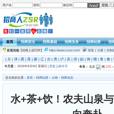
用户名
密码
验证码
首页
招商前沿
招商基础
招商实务
招商站群
招
欢迎光临
【招商人@ZSR】
https://www.cnzsr.com/
登陆
|
注册
|
控制
|
京
|
津
|
冀
|
晋
|
蒙
|
辽
|
吉
|
黑
|
沪
|
苏
|
浙
|
皖
|
闽
|
赣
|
鲁
|
豫
|
今天是：
2026年8月9日 星期日 |
历史上的今天
您当前的位置：
首页
>
招商站群
>
云南
>
招商动态
水+茶+饮！农夫山泉