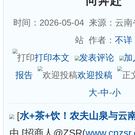
向奔赴
时间：2026-05-04
来源：云南
站 作者：
不详
打印本文
发表评论
加
报告
欢迎投稿
大
-
中
-
小
[
水+茶+饮！农夫山泉与云
由 [招商人@ZSR(
www.cnzsr