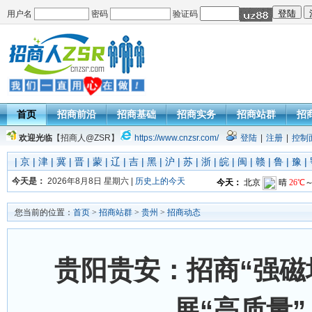
用户名
密码
验证码
首页
招商前沿
招商基础
招商实务
招商站群
招
欢迎光临
【招商人@ZSR】
https://www.cnzsr.com/
登陆
|
注册
|
控制
|
京
|
津
|
冀
|
晋
|
蒙
|
辽
|
吉
|
黑
|
沪
|
苏
|
浙
|
皖
|
闽
|
赣
|
鲁
|
豫
|
今天是：
2026年8月8日 星期六 |
历史上的今天
您当前的位置：
首页
>
招商站群
>
贵州
>
招商动态
贵阳贵安：招商“强磁
展“高质量”