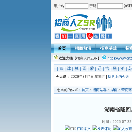
用户名
密码
验证
首页
招商前沿
招商基础
招
欢迎光临
【招商人@ZSR】
https://www.cnz
|
京
|
津
|
冀
|
晋
|
蒙
|
辽
|
吉
|
黑
|
沪
|
今天是：
2026年8月7日 星期五 |
历史上的今天
您当前的位置：
首页
>
招商站群
>
湖南
>
营商环
湖南省隆回
时间：2025-07-22
打印本文
发表评论
加入收藏