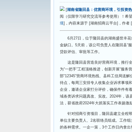
[
湖南省隆回县：优营商环境，引投资热
阅（仅限学习研究交流等参考使用）！希望能
境
]，内容来源于 [湖南招商云平台]，作者
6月27日，位于隆回县的湖南盛世丰花生
金缺口。5天前，该公司负责人在隆回县“
贷款评估、审批等工作。
这是隆回县营造良好营商环境，推行全程
为“一把手”工程顶格推进，创新开展“服
部“12345”营商环境热线、县科工信局
待点，每周三安排专人收集企业诉求事项
企业，邀请企业家打分评价，确保件件有
域各类诉求问题真改、实改。2024年，该
法，获省政府2024年大抓落实工作表扬激
针对招商引资项目，隆回县建立全程帮代
单位主要负责人、2名联络员组成。工作组
的各种需求。一企一策，3个工作日内拿出