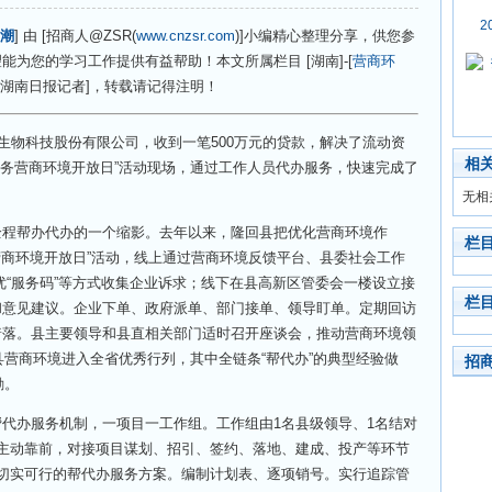
2
潮
] 由 [招商人@ZSR(
www.cnzsr.com
)]小编精心整理分享，供您参
为您的学习工作提供有益帮助！本文所属栏目 [湖南]-[
营商环
 [湖南日报记者]，转载请记得注明！
物科技股份有限公司，收到一笔500万元的贷款，解决了流动资
相
服务营商环境开放日”活动现场，通过工作人员代办服务，快速完成了
无相
帮办代办的一个缩影。去年以来，隆回县把优化营商环境作
栏
务营商环境开放日”活动，线上通过营商环境反馈平台、县委社会工作
送解优“服务码”等方式收集企业诉求；线下在县高新区管委会一楼设立接
栏
和意见建议。企业下单、政府派单、部门接单、领导盯单。定期回访
着落。县主要领导和县直相关部门适时召开座谈会，推动营商环境领
县营商环境进入全省优秀行列，其中全链条“帮代办”的典型经验做
招
励。
办服务机制，一项目一工作组。工作组由1名县级领导、1名结对
主动靠前，对接项目谋划、招引、签约、落地、建成、投产等环节
切实可行的帮代办服务方案。编制计划表、逐项销号。实行追踪管