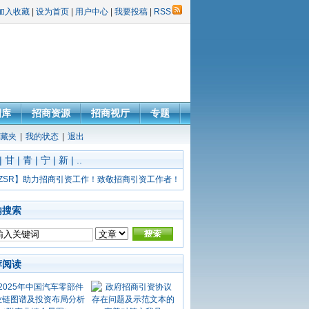
加入收藏
|
设为首页
|
用户中心
|
我要投稿
|
RSS
图库
招商资源
招商视厅
专题
藏夹
|
我的状态
|
退出
|
甘
|
青
|
宁
|
新
|
..
ZSR】助力招商引资工作！致敬招商引资工作者！
内搜索
荐阅读