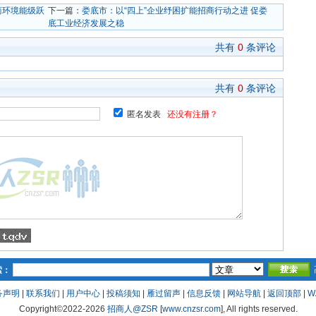
商环境能级跃
下一篇：
娄底市：以“四上”企业纾困扩能招商行动之进 促娄
底工业经济发展之稳
共有
0
条评论
共有
0
条评论
匿名发表
还没有注册？
索：
务声明
|
联系我们
|
用户中心
|
投稿须知
|
雁过留声
|
信息反馈
|
网站导航
|
返回顶部
|
W
Copyright©2022-
2026
招商人@ZSR
[
www.cnzsr.com
], All rights reserved.