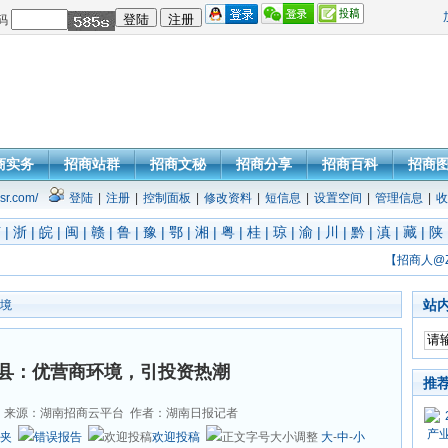
码
商实务
招商站群
招商文秘
招商分享
招商百科
招商
sr.com/
登陆
|
注册
|
控制面板
|
修改资料
|
短信息
|
设置空间
|
管理信息
|
收
苏
|
浙
|
皖
|
闽
|
赣
|
鲁
|
豫
|
鄂
|
湘
|
粤
|
桂
|
琼
|
渝
|
川
|
黔
|
滇
|
藏
|
陕
【招商人@
站
境
县：优营商环境，引投资热潮
推
来源：湖南招商云平台 作者：湖南日报记者
夹
错误报告
欢迎投稿
大
-
中
-
小