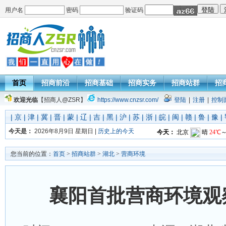
用户名
密码
验证码
首页
招商前沿
招商基础
招商实务
招商站群
招
欢迎光临
【招商人@ZSR】
https://www.cnzsr.com/
登陆
|
注册
|
控制
|
京
|
津
|
冀
|
晋
|
蒙
|
辽
|
吉
|
黑
|
沪
|
苏
|
浙
|
皖
|
闽
|
赣
|
鲁
|
豫
|
今天是：
2026年8月9日 星期日 |
历史上的今天
您当前的位置：
首页
>
招商站群
>
湖北
>
营商环境
襄阳首批营商环境观