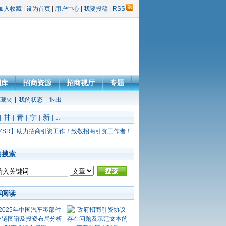
加入收藏
|
设为首页
|
用户中心
|
我要投稿
|
RSS
图库
招商资源
招商视厅
专题
藏夹
|
我的状态
|
退出
|
甘
|
青
|
宁
|
新
|
..
ZSR】助力招商引资工作！致敬招商引资工作者！
内搜索
荐阅读