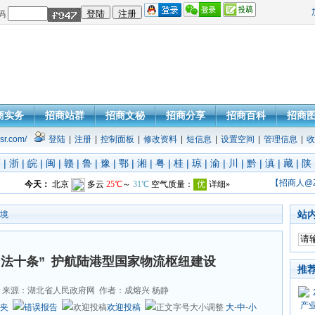
码
商实务
招商站群
招商文秘
招商分享
招商百科
招商
sr.com/
登陆
|
注册
|
控制面板
|
修改资料
|
短信息
|
设置空间
|
管理信息
|
收
苏
|
浙
|
皖
|
闽
|
赣
|
鲁
|
豫
|
鄂
|
湘
|
粤
|
桂
|
琼
|
渝
|
川
|
黔
|
滇
|
藏
|
陕
【招商人@
站
境
法十条” 护航陆港型国家物流枢纽建设
推
来源：湖北省人民政府网 作者：成熔兴 杨静
夹
错误报告
欢迎投稿
大
-
中
-
小