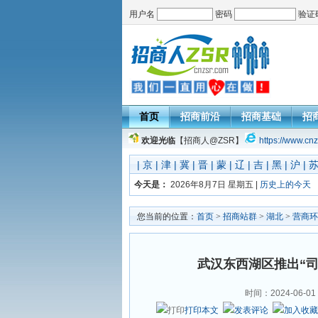
用户名
密码
验证
首页
招商前沿
招商基础
招
欢迎光临
【招商人@ZSR】
https://www.cnz
|
京
|
津
|
冀
|
晋
|
蒙
|
辽
|
吉
|
黑
|
沪
|
今天是：
2026年8月7日 星期五 |
历史上的今天
您当前的位置：
首页
>
招商站群
>
湖北
>
营商环
武汉东西湖区推出“司
时间：2024-06-01
打印本文
发表评论
加入收藏