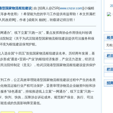
2
陆港型国家物流枢纽建设
] 由 [招商人@ZSR(
www.cnzsr.com
)]小编精
流等参考使用）！希望能为您的学习工作提供有益帮助！本文所属栏
人民政府网]，作者 [成熔兴 杨静]，转载请记得注明！
网通办”、线下立案“只跑一次”，重点发挥商协会作用强化纠纷调
相
民法院制定《关于为武汉陆港型国家物流枢纽建设提供司法服务和保
商环境为枢纽建设保驾护航。
无相
入选全国“十四五”首批国家物流枢纽建设名单。历经两年发展，基
栏
，初步形成“通道+贸易+产业”的枢纽经济集群，产业活力迸发，经济活
人民法院特制定《意见》，给武汉陆港型国家物流枢纽建设提供保护
栏
工作，公正高效审理陆港型国家物流枢纽建设过程中产生的各类
招
强化物流运输行业产权司法保护，妥善审理涉物流企业融资纠纷和涉
务“绿色通道”，持续推进线上立案“一网通办”，线下立案“只跑一
审、快判、快执，压降涉企诉讼成本。规范财产保全、执行、司法
可能造成的负面影响降至最低。