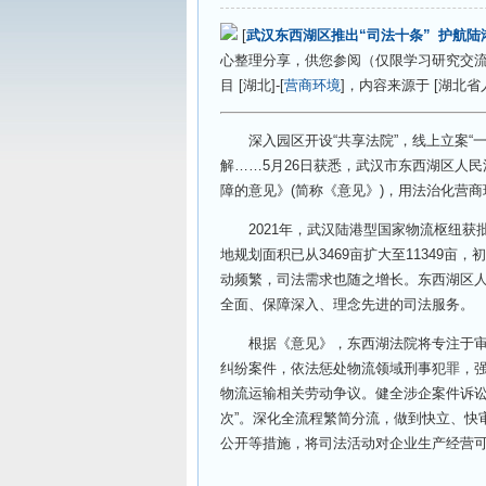
[
武汉东西湖区推出“司法十条” 护航
心整理分享，供您参阅（仅限学习研究交
目 [湖北]-[
营商环境
]，内容来源于 [湖北省
深入园区开设“共享法院”，线上立案“一
解……5月26日获悉，武汉市东西湖区人
障的意见》(简称《意见》)，用法治化营
2021年，武汉陆港型国家物流枢纽获批
地规划面积已从3469亩扩大至11349亩
动频繁，司法需求也随之增长。东西湖区
全面、保障深入、理念先进的司法服务。
根据《意见》，东西湖法院将专注于审判
纠纷案件，依法惩处物流领域刑事犯罪，
物流运输相关劳动争议。健全涉企案件诉讼服
次”。深化全流程繁简分流，做到快立、快
公开等措施，将司法活动对企业生产经营