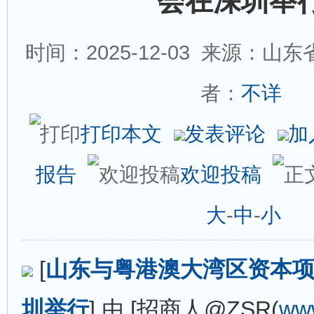
会在深圳举
时间：2025-12-03
来源：山东省
者：
不详
打印本文
发表评论
加
报告
欢迎投稿
大
-
中
-
小
[
山东与粤港澳大湾区资本
圳举行
] 由 [招商人@ZSR(
ww