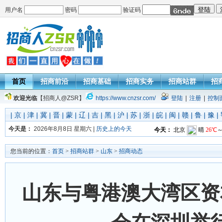
用户名
密码
验证码
首页
招商前沿
招商基础
招商实务
招商站群
招
欢迎光临
【招商人@ZSR】
https://www.cnzsr.com/
登陆
|
注册
|
控制
|
京
|
津
|
冀
|
晋
|
蒙
|
辽
|
吉
|
黑
|
沪
|
苏
|
浙
|
皖
|
闽
|
赣
|
鲁
|
豫
|
今天是：
2026年8月8日 星期六 |
历史上的今天
您当前的位置：
首页
>
招商站群
>
山东
>
招商动态
山东与粤港澳大湾区资