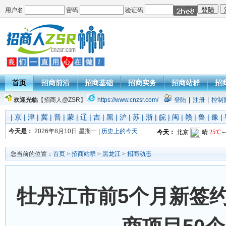
用户名
密码
验证码
首页
招商前沿
招商基础
招商实务
招商站群
招
欢迎光临
【招商人@ZSR】
https://www.cnzsr.com/
登陆
|
注册
|
控制
|
京
|
津
|
冀
|
晋
|
蒙
|
辽
|
吉
|
黑
|
沪
|
苏
|
浙
|
皖
|
闽
|
赣
|
鲁
|
豫
|
今天是：
2026年8月10日 星期一 |
历史上的今天
您当前的位置：
首页
>
招商站群
>
黑龙江
>
招商动态
牡丹江市前5个月新签