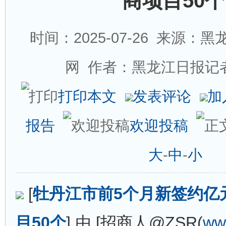
商项目50个
时间：2025-07-26
来源：黑龙
网 作者：黑龙江日报记
打印本文
发表评论
加
报告
欢迎投稿
大
-
中
-
小
[
牡丹江市前5个月新签约亿
目50个
] 由 [招商人@ZSR(
ww