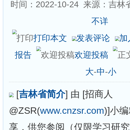
时间：2022-10-24
来源：吉林省
不详
打印本文
发表评论
加
报告
欢迎投稿
大
-
中
-
小
[
吉林省简介
] 由 [招商人
@ZSR(
www.cnzsr.com
)]小
享，供您参阅（仅限学习研究