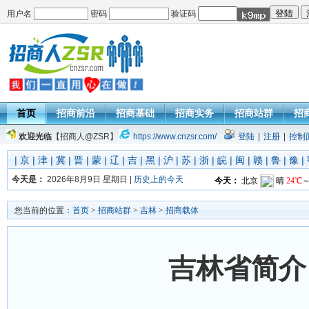
用户名
密码
验证码
首页
招商前沿
招商基础
招商实务
招商站群
招
欢迎光临
【招商人@ZSR】
https://www.cnzsr.com/
登陆
|
注册
|
控制
|
京
|
津
|
冀
|
晋
|
蒙
|
辽
|
吉
|
黑
|
沪
|
苏
|
浙
|
皖
|
闽
|
赣
|
鲁
|
豫
|
今天是：
2026年8月9日 星期日 |
历史上的今天
您当前的位置：
首页
>
招商站群
>
吉林
>
招商载体
吉林省简介