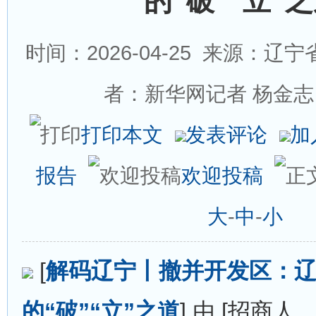
的“破”“立”
时间：2026-04-25
来源：辽宁省
者：新华网记者 杨金志
打印本文
发表评论
加
报告
欢迎投稿
大
-
中
-
小
[
解码辽宁丨撤并开发区：
的“破”“立”之道
] 由 [招商人