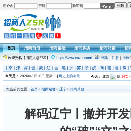
用户名
密码
验证码
首页
招商前沿
招商基础
招商实务
招商站群
招
欢迎光临
【招商人@ZSR】
https://www.cnzsr.com/
登陆
|
注册
|
控制
|
京
|
津
|
冀
|
晋
|
蒙
|
辽
|
吉
|
黑
|
沪
|
苏
|
浙
|
皖
|
闽
|
赣
|
鲁
|
豫
|
今天是：
2026年8月10日 星期一 |
历史上的今天
您当前的位置：
首页
>
招商站群
>
辽宁
>
招商其他
解码辽宁丨撤并开发