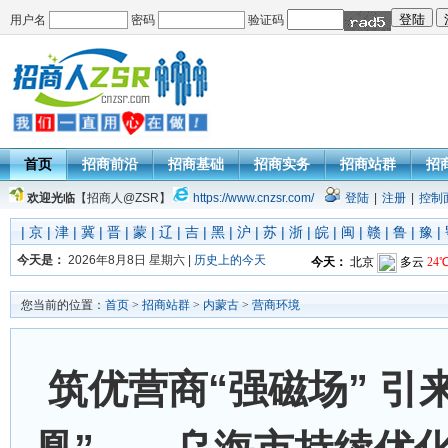
用户名
密码
验证码
首页
招商前沿
招商基础
招商实务
招商站群
招
欢迎光临
【招商人@ZSR】
https://www.cnzsr.com/
登陆
|
注册
|
控制
|
京
|
津
|
冀
|
晋
|
蒙
|
辽
|
吉
|
黑
|
沪
|
苏
|
浙
|
皖
|
闽
|
赣
|
鲁
|
豫
|
今天是：
2026年8月8日 星期六 |
历史上的今天
您当前的位置：
首页
>
招商站群
>
内蒙古
>
营商环境
筑优营商“强磁场” 引