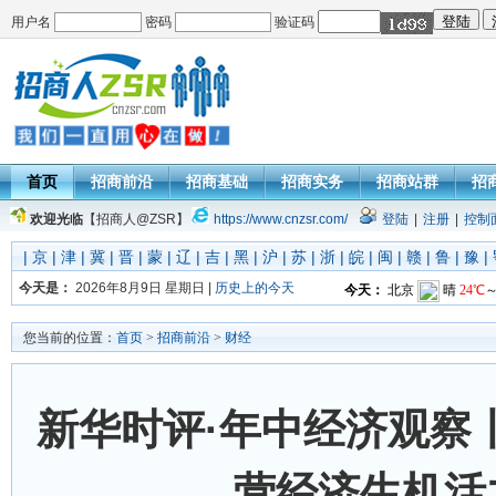
用户名
密码
验证码
首页
招商前沿
招商基础
招商实务
招商站群
招
欢迎光临
【招商人@ZSR】
https://www.cnzsr.com/
登陆
|
注册
|
控制
|
京
|
津
|
冀
|
晋
|
蒙
|
辽
|
吉
|
黑
|
沪
|
苏
|
浙
|
皖
|
闽
|
赣
|
鲁
|
豫
|
今天是：
2026年8月9日 星期日 |
历史上的今天
您当前的位置：
首页
>
招商前沿
>
财经
新华时评·年中经济观察
营经济生机活