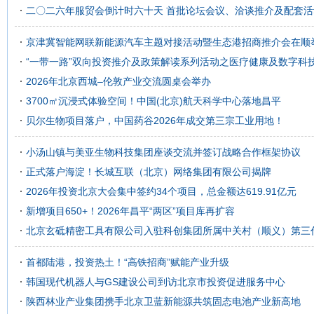
二〇二六年服贸会倒计时六十天 首批论坛会议、洽谈推介及配套活
京津冀智能网联新能源汽车主题对接活动暨生态港招商推介会在顺
“一带一路”双向投资推介及政策解读系列活动之医疗健康及数字科
2026年北京西城–伦敦产业交流圆桌会举办
3700㎡沉浸式体验空间！中国(北京)航天科学中心落地昌平
贝尔生物项目落户，中国药谷2026年成交第三宗工业用地！
小汤山镇与美亚生物科技集团座谈交流并签订战略合作框架协议
正式落户海淀！长城互联（北京）网络集团有限公司揭牌
2026年投资北京大会集中签约34个项目，总金额达619.91亿元
新增项目650+！2026年昌平“两区”项目库再扩容
北京玄砥精密工具有限公司入驻科创集团所属中关村（顺义）第三
首都陆港，投资热土！“高铁招商”赋能产业升级
韩国现代机器人与GS建设公司到访北京市投资促进服务中心
陕西林业产业集团携手北京卫蓝新能源共筑固态电池产业新高地