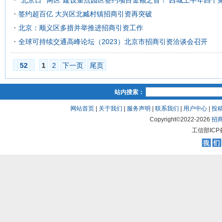
“北京日”“两区”建设重点园区签约项目金额之首！ 西城上半年四个
签约超百亿 大兴区北臧村镇招商引资再突破
北京：顺义区多措并举推进招商引资工作
全球可持续交通高峰论坛（2023）北京市招商引资洽谈会召开
52
1
2
下一页
尾页
站内搜索：
网站首页
|
关于我们
|
服务声明
|
联系我们
|
用户中心
|
投
Copyright©2022-
2026
招
工信部ICP