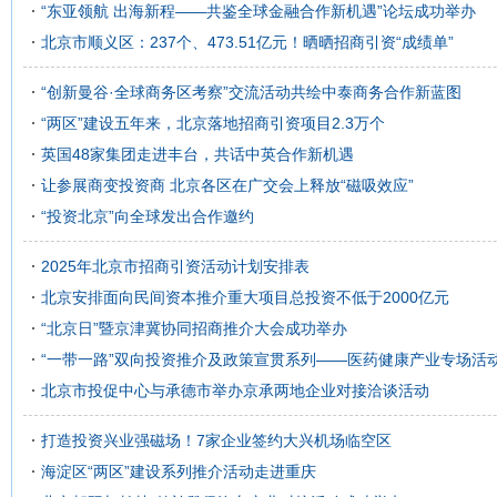
“东亚领航 出海新程——共鉴全球金融合作新机遇”论坛成功举办
北京市顺义区：237个、473.51亿元！晒晒招商引资“成绩单”
“创新曼谷·全球商务区考察”交流活动共绘中泰商务合作新蓝图
“两区”建设五年来，北京落地招商引资项目2.3万个
英国48家集团走进丰台，共话中英合作新机遇
让参展商变投资商 北京各区在广交会上释放“磁吸效应”
“投资北京”向全球发出合作邀约
2025年北京市招商引资活动计划安排表
北京安排面向民间资本推介重大项目总投资不低于2000亿元
“北京日”暨京津冀协同招商推介大会成功举办
“一带一路”双向投资推介及政策宣贯系列——医药健康产业专场活
北京市投促中心与承德市举办京承两地企业对接洽谈活动
打造投资兴业强磁场！7家企业签约大兴机场临空区
海淀区“两区”建设系列推介活动走进重庆