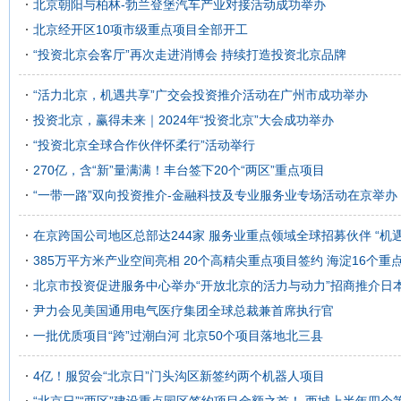
北京朝阳与柏林-勃兰登堡汽车产业对接活动成功举办
北京经开区10项市级重点项目全部开工
“投资北京会客厅”再次走进消博会 持续打造投资北京品牌
“活力北京，机遇共享”广交会投资推介活动在广州市成功举办
投资北京，赢得未来｜2024年“投资北京”大会成功举办
“投资北京全球合作伙伴怀柔行”活动举行
270亿，含“新”量满满！丰台签下20个“两区”重点项目
“一带一路”双向投资推介-金融科技及专业服务业专场活动在京举办
在京跨国公司地区总部达244家 服务业重点领域全球招募伙伴 “机
385万平方米产业空间亮相 20个高精尖重点项目签约 海淀16个重
北京市投资促进服务中心举办“开放北京的活力与动力”招商推介日
尹力会见美国通用电气医疗集团全球总裁兼首席执行官
一批优质项目“跨”过潮白河 北京50个项目落地北三县
4亿！服贸会“北京日”门头沟区新签约两个机器人项目