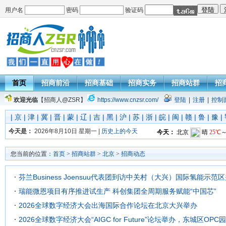
用户名
密码
验证码
首页
招商前沿
招商基础
招商实务
招商站群
招
欢迎光临
【招商人@ZSR】
https://www.cnzsr.com/
登陆
|
注册
|
控制
|
京
|
津
|
冀
|
晋
|
蒙
|
辽
|
吉
|
黑
|
沪
|
苏
|
浙
|
皖
|
闽
|
赣
|
鲁
|
豫
|
今天是：
2026年8月10日 星期一 |
历史上的今天
您当前的位置：
首页
>
招商站群
>
北京
>
招商动态
芬兰Business Joensuu代表团到访中关村（大兴）国际氢能示
瑞能微恩项目有序推进试生产 科创集团全周期服务赋能“中国芯”
2026全球数字经济大会出海国际合作论坛在北京大兴举办
2026全球数字经济大会“AIGC for Future”论坛举办，东城区OP