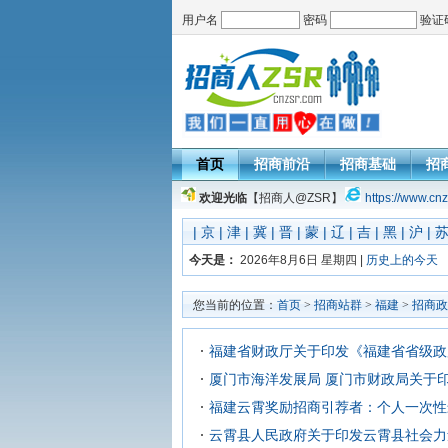
用户名
密码
验证
首页
招商前沿
招商基础
招
欢迎光临
【招商人@ZSR】
https://www.cnz
|
京
|
津
|
冀
|
晋
|
蒙
|
辽
|
吉
|
黑
|
沪
|
今天是：
2026年8月6日 星期四 |
历史上的今天
您当前的位置：
首页
>
招商站群
>
福建
>
招商政
福建省财政厅关于印发《福建省省级政
厦门市海洋发展局 厦门市财政局关于
福建云霄奖励招商引荐者：个人一次性
云霄县人民政府关于印发云霄县社会力