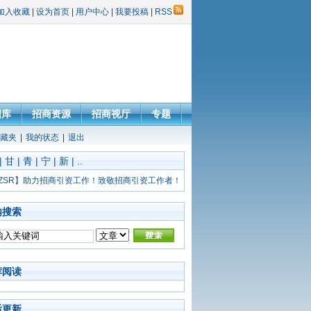
加入收藏
|
设为首页
|
用户中心
|
我要投稿
|
RSS
图库
招商资源
招商视厅
专题
藏夹
|
我的状态
|
退出
|
甘
|
青
|
宁
|
新
|
..
ZSR】助力招商引资工作！致敬招商引资工作者！
内搜索
荐阅读
后更新