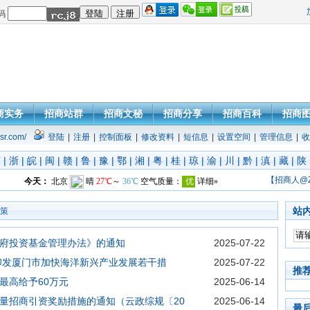
码
商实务
招商站群
招商文秘
招商分享
招商百科
招商
sr.com/
登陆
|
注册
|
控制面板
|
修改资料
|
短信息
|
设置空间
|
管理信息
|
收
苏
|
浙
|
皖
|
闽
|
赣
|
鲁
|
豫
|
鄂
|
湘
|
粤
|
桂
|
琼
|
渝
|
川
|
黔
|
滇
|
藏
|
陕
【招商人@
站
策
府投资基金管理办法》的通知
2025-07-22
印发厦门市加快海洋新兴产业发展若干措
2025-07-22
推
最高给予60万元
2025-06-14
量招商引资奖励措施的通知（云政综规〔20
2025-06-14
最