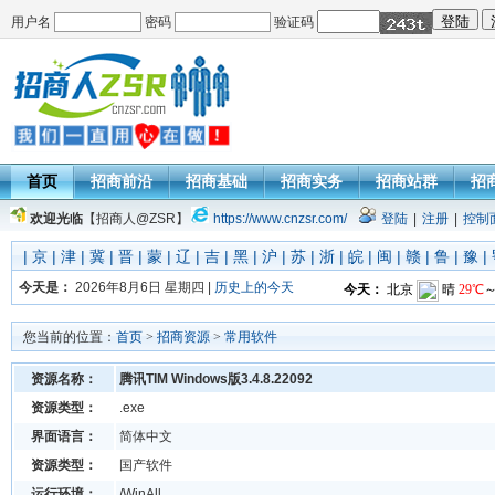
用户名
密码
验证码
首页
招商前沿
招商基础
招商实务
招商站群
招
欢迎光临
【招商人@ZSR】
https://www.cnzsr.com/
登陆
|
注册
|
控制
|
京
|
津
|
冀
|
晋
|
蒙
|
辽
|
吉
|
黑
|
沪
|
苏
|
浙
|
皖
|
闽
|
赣
|
鲁
|
豫
|
今天是：
2026年8月6日 星期四 |
历史上的今天
您当前的位置：
首页
>
招商资源
>
常用软件
资源名称：
腾讯TIM Windows版3.4.8.22092
资源类型：
.exe
界面语言：
简体中文
资源类型：
国产软件
运行环境：
/WinAll