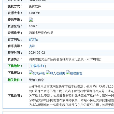
授权方式：
免费软件
资源大小：
4.80 MB
资源等级：
资源登陆：
admin
资源作者：
四川省经济合作局
官方网址：
官方站
程序演示：
演示
整理时间：
2024-05-02
资源简介：
四川省投资合作招商引资推介项目汇总表（2023年度）
下载地址：
[
下载地址1
]
下载帮助：
发表评论
加入收藏夹
错误报告
相关软件：
无相关信息
⊙推荐使用迅雷或网际快车下载本站资源，使用 WinRAR v3.
⊙如果这个资源不能下载，或者下载过程中遇到什么问题，请点
下载说明：
☉下载本站资源，如果服务器暂时无法完成下载任务，请过一
☉本站资源均系网友发布或网络收集，本站不保证资源的准确
☉本站所提供的一些商业程序软件仅供学习研究之用，如用于