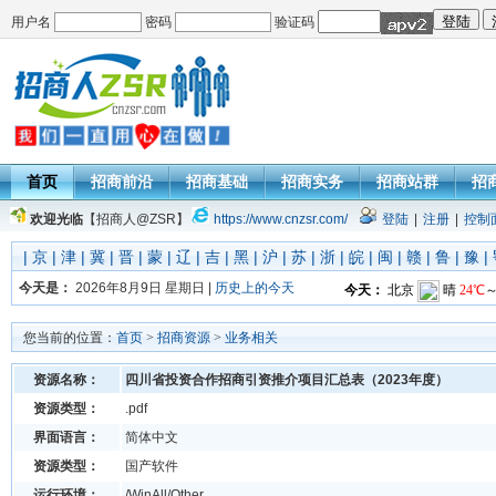
用户名
密码
验证码
首页
招商前沿
招商基础
招商实务
招商站群
招
欢迎光临
【招商人@ZSR】
https://www.cnzsr.com/
登陆
|
注册
|
控制
|
京
|
津
|
冀
|
晋
|
蒙
|
辽
|
吉
|
黑
|
沪
|
苏
|
浙
|
皖
|
闽
|
赣
|
鲁
|
豫
|
今天是：
2026年8月9日 星期日 |
历史上的今天
您当前的位置：
首页
>
招商资源
>
业务相关
资源名称：
四川省投资合作招商引资推介项目汇总表（2023年度）
资源类型：
.pdf
界面语言：
简体中文
资源类型：
国产软件
运行环境：
/WinAll/Other